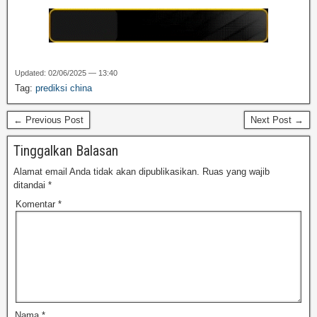
Updated: 02/06/2025 — 13:40
Tag:
prediksi china
← Previous Post
Next Post →
Tinggalkan Balasan
Alamat email Anda tidak akan dipublikasikan.
Ruas yang wajib
ditandai
*
Komentar
*
Nama
*