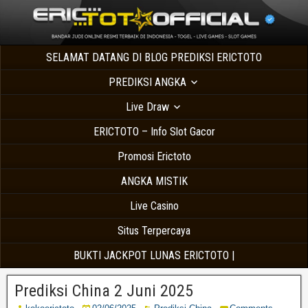
SELAMAT DATANG DI BLOG PREDIKSI ERICTOTO
PREDIKSI ANGKA
Live Draw
ERICTOTO – Info Slot Gacor
Promosi Erictoto
ANGKA MISTIK
Live Casino
Situs Terpercaya
BUKTI JACKPOT LUNAS ERICTOTO |
Prediksi China 2 Juni 2025