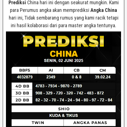
Prediksi
China hari ini dengan seakurat mungkin. Kami
para Perumus angka akan memprediksi
Angka China
hari ini, Tidak sembarang rumus yang kami racik tetapi
ini hasil kolaborasi dari para master angka tentunya.