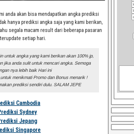
i anda akan bisa mendapatkan angka prediksi
idak hanya prediksi angka saja yang kami berikan,
tahu segala macam result dari beberapa pasaran
terupdate setiap hari.
in untuk angka yang kami berikan akan 100% jp,
an jika anda sulit untuk mencari angka. Semoga
ngan nya lebih baik Hari ini
untuk menikmati Promo dan Bonus menarik !
makan prediksi sendiri dulu. SALAM JEPE
ediksi Cambodia
Prediksi Sydney
rediksi Jepang
ediksi Singapore