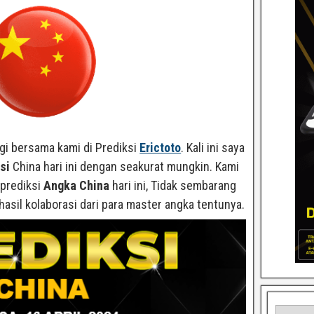
agi bersama kami di Prediksi
Erictoto
. Kali ini saya
ksi
China hari ini dengan seakurat mungkin. Kami
prediksi
Angka China
hari ini, Tidak sembarang
 hasil kolaborasi dari para master angka tentunya.