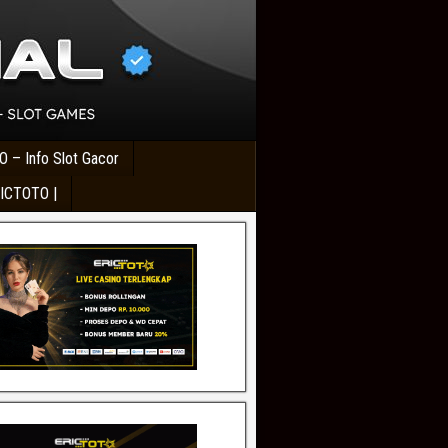
 – Info Slot Gacor
ICTOTO |