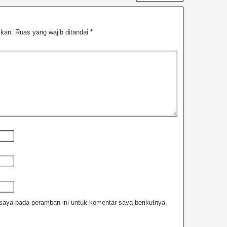
ikan.
Ruas yang wajib ditandai
*
saya pada peramban ini untuk komentar saya berikutnya.