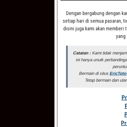
Dengan bergabung dengan kam
setiap hari di semua pasaran, t
disini juga kami akan memberi 
yang 
Catatan :
Kami tidak menjam
ini hanya unutk perbanding
peruntu
Bermain di situs
EricToto
Tetap bermain dan uta
Pr
P
Pr