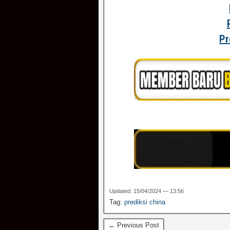
Pr
Updated: 15/04/2024 — 13:56
Tag:
prediksi china
← Previous Post