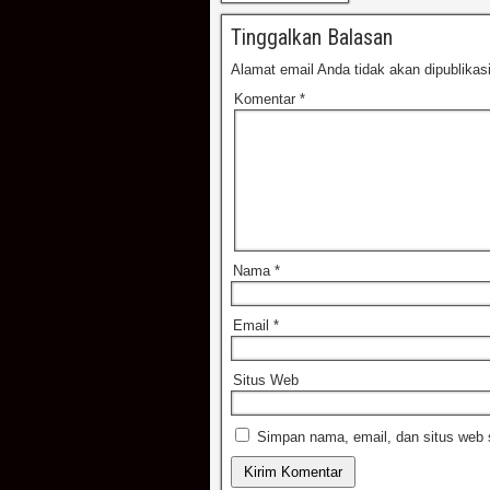
Tinggalkan Balasan
Alamat email Anda tidak akan dipublikas
Komentar
*
Nama
*
Email
*
Situs Web
Simpan nama, email, dan situs web 