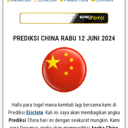
kokoerictoto
12/06/2024
Prediksi China
Comments
PREDIKSI CHINA RABU 12 JUNI 2024
Hallo para togel mania kembali lagi bersama kami di
Prediksi
Erictoto
. Kali ini saya akan membagikan angka
Prediksi
China hari ini dengan seakurat mungkin. Kami
para Perumus angka akan memprediksi
Angka China