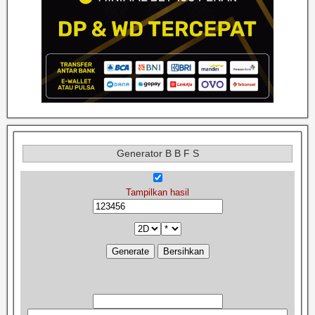
Generator B B F S
Tampilkan hasil