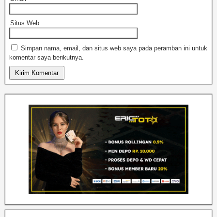
Situs Web
Simpan nama, email, dan situs web saya pada peramban ini untuk
komentar saya berikutnya.