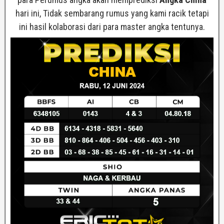
hari ini, Tidak sembarang rumus yang kami racik tetapi
ini hasil kolaborasi dari para master angka tentunya.