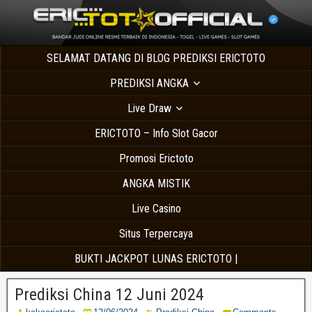
SELAMAT DATANG DI BLOG PREDIKSI ERICTOTO
PREDIKSI ANGKA
Live Draw
ERICTOTO – Info Slot Gacor
Promosi Erictoto
ANGKA MISTIK
Live Casino
Situs Terpercaya
BUKTI JACKPOT LUNAS ERICTOTO |
Prediksi China 12 Juni 2024