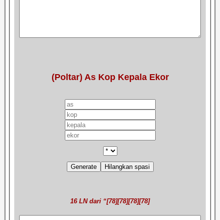
(Poltar) As Kop Kepala Ekor
16 LN dari “[78][78][78][78]