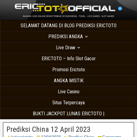
SELAMAT DATANG DI BLOG PREDIKSI ERICTOTO
PREDIKSI ANGKA
Live Draw
ERICTOTO – Info Slot Gacor
Promosi Erictoto
ANGKA MISTIK
Live Casino
Situs Terpercaya
BUKTI JACKPOT LUNAS ERICTOTO |
Prediksi China 12 April 2023