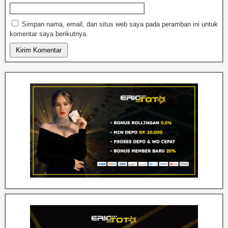
Simpan nama, email, dan situs web saya pada peramban ini untuk
komentar saya berikutnya.