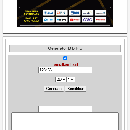
Generator B B F S
Tampilkan hasil