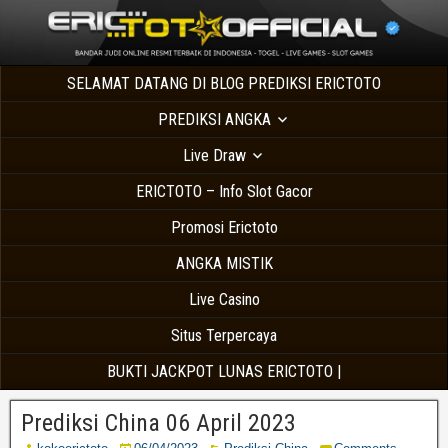
SELAMAT DATANG DI BLOG PREDIKSI ERICTOTO
PREDIKSI ANGKA
Live Draw
ERICTOTO – Info Slot Gacor
Promosi Erictoto
ANGKA MISTIK
Live Casino
Situs Terpercaya
BUKTI JACKPOT LUNAS ERICTOTO |
Prediksi China 06 April 2023