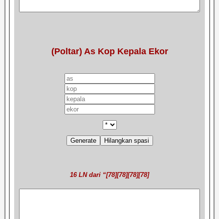
(Poltar) As Kop Kepala Ekor
16 LN dari “[78][78][78][78]