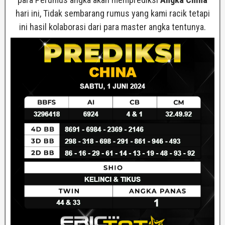
hari ini, Tidak sembarang rumus yang kami racik tetapi
ini hasil kolaborasi dari para master angka tentunya.