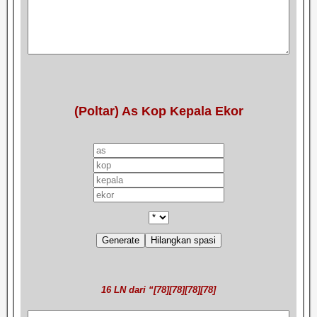
(Poltar) As Kop Kepala Ekor
16 LN dari “[78][78][78][78]