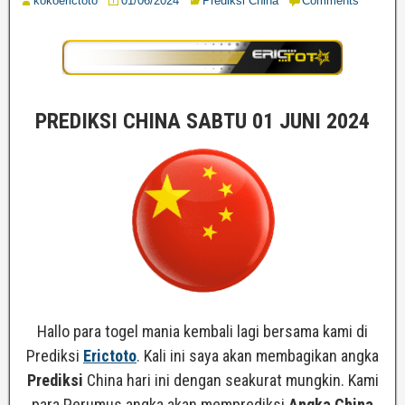
kokoerictoto
01/06/2024
Prediksi China
Comments
PREDIKSI CHINA SABTU 01 JUNI 2024
Hallo para togel mania kembali lagi bersama kami di
Prediksi
Erictoto
. Kali ini saya akan membagikan angka
Prediksi
China hari ini dengan seakurat mungkin. Kami
para Perumus angka akan memprediksi
Angka China