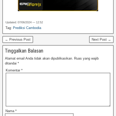
Updated: 07/06/2024 — 12:52
Tag:
Prediksi Cambodia
← Previous Post
Next Post →
Tinggalkan Balasan
Alamat email Anda tidak akan dipublikasikan.
Ruas yang wajib
ditandai
*
Komentar
*
Nama
*