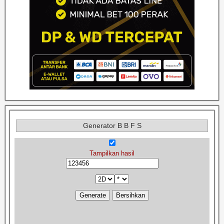
Generator B B F S
Tampilkan hasil