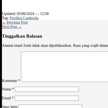
Updated: 05/06/2024 — 12:58
Tag:
Prediksi Cambodia
← Previous Post
Next Post →
Tinggalkan Balasan
Alamat email Anda tidak akan dipublikasikan.
Ruas yang wajib ditan
Komentar
*
Nama
*
Email
*
Situs Web