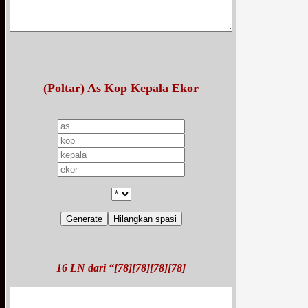
(Poltar) As Kop Kepala Ekor
16 LN dari “[78][78][78][78]