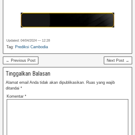
Updated: 04/04/2024 — 12:28
Tag:
Prediksi Cambodia
← Previous Post
Next Post →
Tinggalkan Balasan
Alamat email Anda tidak akan dipublikasikan.
Ruas yang wajib
ditandai
*
Komentar
*