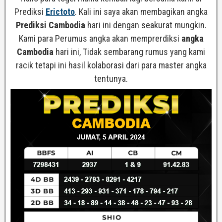
Prediksi
Erictoto
. Kali ini saya akan membagikan angka
Prediksi Cambodia
hari ini dengan seakurat mungkin.
Kami para Perumus angka akan memprerdiksi
angka
Cambodia
hari ini, Tidak sembarang rumus yang kami
racik tetapi ini hasil kolaborasi dari para master angka
tentunya.