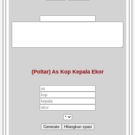
(Poltar) As Kop Kepala Ekor