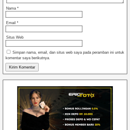
Nama
*
Email
*
Situs Web
Simpan nama, email, dan situs web saya pada peramban ini untuk
komentar saya berikutnya.