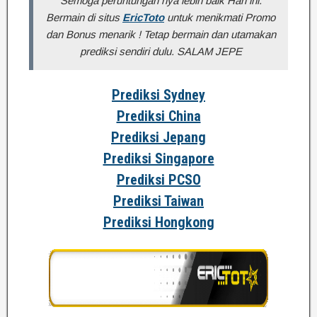
Semoga peruntungan nya lebih baik Hari ini.
Bermain di situs
EricToto
untuk menikmati Promo
dan Bonus menarik ! Tetap bermain dan utamakan
prediksi sendiri dulu. SALAM JEPE
Prediksi Sydney
Prediksi China
Prediksi Jepang
Prediksi Singapore
Prediksi PCSO
Prediksi Taiwan
Prediksi Hongkong