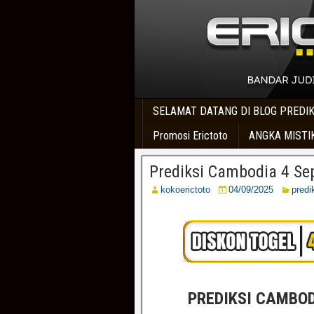
SELAMAT DATANG DI BLOG PREDIK
Promosi Erictoto
ANGKA MISTI
Prediksi Cambodia 4 S
kokoerictoto
04/09/2025
predi
PREDIKSI CAMBO