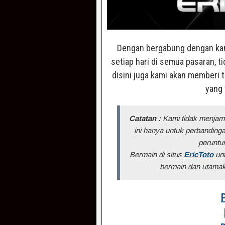
Dengan bergabung dengan kam
setiap hari di semua pasaran, t
disini juga kami akan memberi 
yang 
Catatan :
Kami tidak menjam
ini hanya untuk perbanding
peruntun
Bermain di situs
EricToto
unt
bermain dan utamak