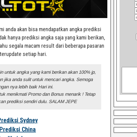
i anda akan bisa mendapatkan angka prediksi
idak hanya prediksi angka saja yang kami berikan,
tahu segala macam result dari beberapa pasaran
terupdate setiap hari.
in untuk angka yang kami berikan akan 100% jp,
an jika anda sulit untuk mencari angka. Semoga
gan nya lebih baik Hari ini.
uk menikmati Promo dan Bonus menarik ! Tetap
an prediksi sendiri dulu. SALAM JEPE
Prediksi Sydney
Prediksi China