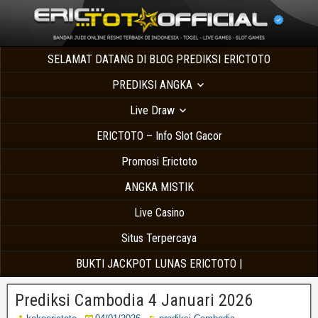
SELAMAT DATANG DI BLOG PREDIKSI ERICTOTO
PREDIKSI ANGKA
Live Draw
ERICTOTO – Info Slot Gacor
Promosi Erictoto
ANGKA MISTIK
Live Casino
Situs Terpercaya
BUKTI JACKPOT LUNAS ERICTOTO |
Prediksi Cambodia 4 Januari 2026