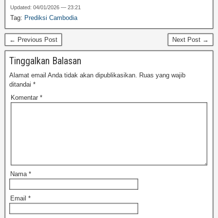
Updated: 04/01/2026 — 23:21
Tag:
Prediksi Cambodia
← Previous Post
Next Post →
Tinggalkan Balasan
Alamat email Anda tidak akan dipublikasikan.
Ruas yang wajib
ditandai
*
Komentar
*
Nama
*
Email
*