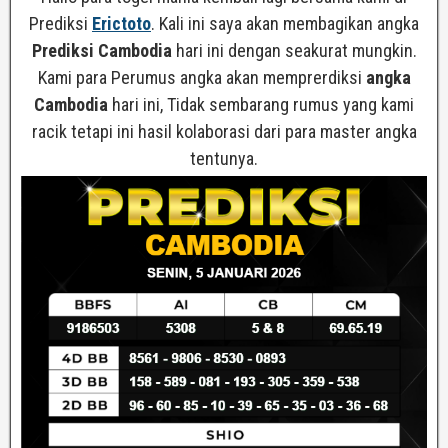
Prediksi
Erictoto
. Kali ini saya akan membagikan angka
Prediksi Cambodia
hari ini dengan seakurat mungkin.
Kami para Perumus angka akan memprerdiksi
angka
Cambodia
hari ini, Tidak sembarang rumus yang kami
racik tetapi ini hasil kolaborasi dari para master angka
tentunya.