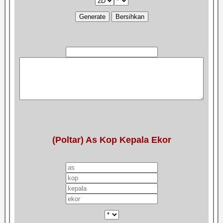
(Poltar) As Kop Kepala Ekor