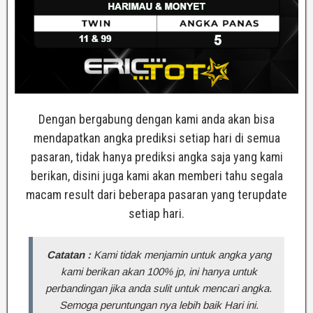
Dengan bergabung dengan kami anda akan bisa
mendapatkan angka prediksi setiap hari di semua
pasaran, tidak hanya prediksi angka saja yang kami
berikan, disini juga kami akan memberi tahu segala
macam result dari beberapa pasaran yang terupdate
setiap hari.
Catatan :
Kami tidak menjamin untuk angka yang
kami berikan akan 100% jp, ini hanya untuk
perbandingan jika anda sulit untuk mencari angka.
Semoga peruntungan nya lebih baik Hari ini.