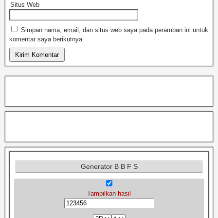
Situs Web
Simpan nama, email, dan situs web saya pada peramban ini untuk
komentar saya berikutnya.
Generator B B F S
Tampilkan hasil