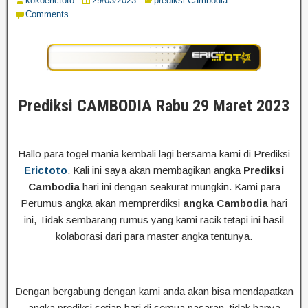
kokoerictoto
29/03/2023
prediksi Cambodia
Comments
Prediksi CAMBODIA Rabu 29 Maret 2023
Hallo para togel mania kembali lagi bersama kami di Prediksi
Erictoto
. Kali ini saya akan membagikan angka
Prediksi
Cambodia
hari ini dengan seakurat mungkin. Kami para
Perumus angka akan memprerdiksi
angka Cambodia
hari
ini, Tidak sembarang rumus yang kami racik tetapi ini hasil
kolaborasi dari para master angka tentunya.
Dengan bergabung dengan kami anda akan bisa mendapatkan
angka prediksi setiap hari di semua pasaran, tidak hanya