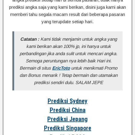
prediksi angka saja yang kami berikan, disini juga kami akan
memberi tahu segala macam result dari beberapa pasaran
yang terupdate setiap hari.
Catatan :
Kami tidak menjamin untuk angka yang
kami berikan akan 100% jp, ini hanya untuk
perbandingan jika anda sulit untuk mencari angka.
Semoga peruntungan nya lebih baik Hari ini.
Bermain di situs
EricToto
untuk menikmati Promo
dan Bonus menarik ! Tetap bermain dan utamakan
prediksi sendiri dulu. SALAM JEPE
Prediksi Sydney
Prediksi China
Prediksi Jepang
Prediksi Singapore