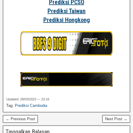
Prediksi PCSO
Prediksi Taiwan
Prediksi Hongkong
Updated: 28/03/2023 — 23:16
Tag:
Prediksi Cambodia
← Previous Post
Next Post →
Tinggalkan Balasan