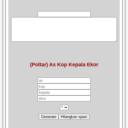
(Poltar) As Kop Kepala Ekor