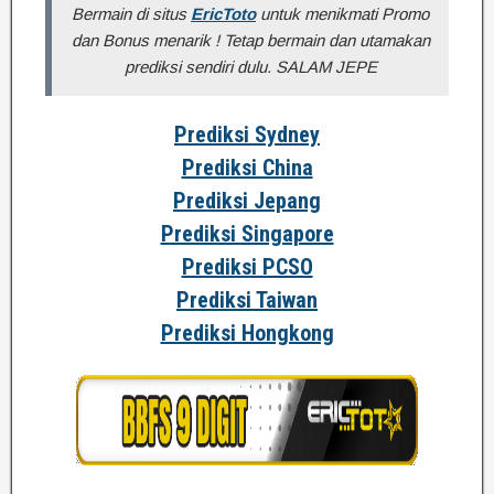
Bermain di situs
EricToto
untuk menikmati Promo
dan Bonus menarik ! Tetap bermain dan utamakan
prediksi sendiri dulu. SALAM JEPE
Prediksi Sydney
Prediksi China
Prediksi Jepang
Prediksi Singapore
Prediksi PCSO
Prediksi Taiwan
Prediksi Hongkong