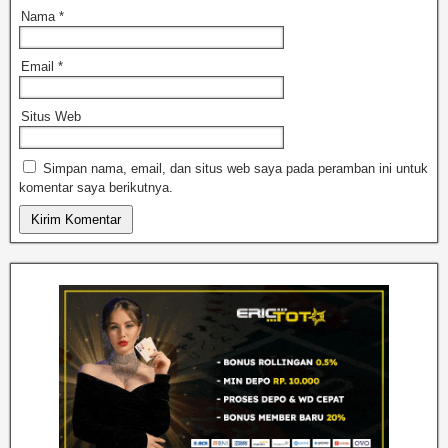
Nama
*
Email
*
Situs Web
Simpan nama, email, dan situs web saya pada peramban ini untuk
komentar saya berikutnya.