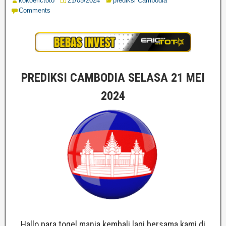
kokoerictoto
21/05/2024
prediksi Cambodia
Comments
PREDIKSI CAMBODIA SELASA 21 MEI
2024
Hallo para togel mania kembali lagi bersama kami di