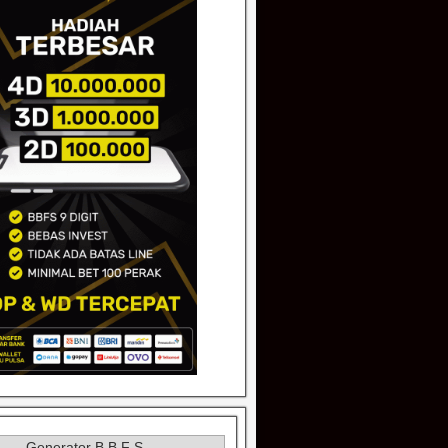
Generator B B F S