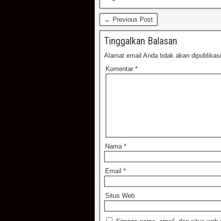
← Previous Post
Tinggalkan Balasan
Alamat email Anda tidak akan dipublikas
Komentar
*
Nama
*
Email
*
Situs Web