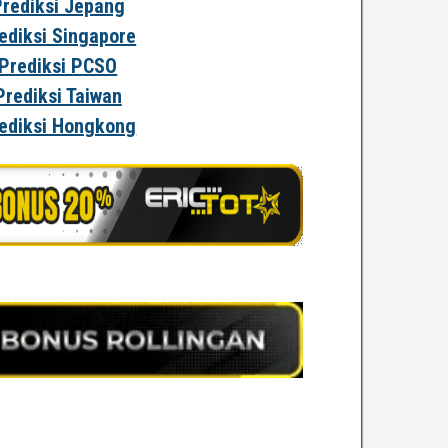
rediksi Jepang
ediksi Singapore
Prediksi PCSO
Prediksi Taiwan
ediksi Hongkong