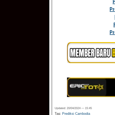
P
Pr
Pr
Updated: 20/04/2024 — 15:45
Tag:
Prediksi Cambodia