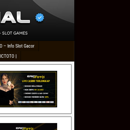
 – Info Slot Gacor
ICTOTO |