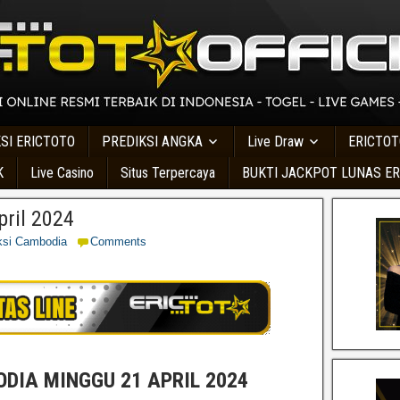
SI ERICTOTO
PREDIKSI ANGKA
Live Draw
ERICTOTO
K
Live Casino
Situs Terpercaya
BUKTI JACKPOT LUNAS ER
pril 2024
ksi Cambodia
Comments
DIA MINGGU 21 APRIL 2024