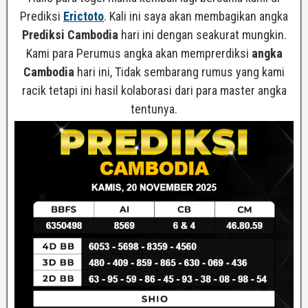
Prediksi
Erictoto
. Kali ini saya akan membagikan angka
Prediksi Cambodia
hari ini dengan seakurat mungkin.
Kami para Perumus angka akan memprerdiksi
angka
Cambodia
hari ini, Tidak sembarang rumus yang kami
racik tetapi ini hasil kolaborasi dari para master angka
tentunya.