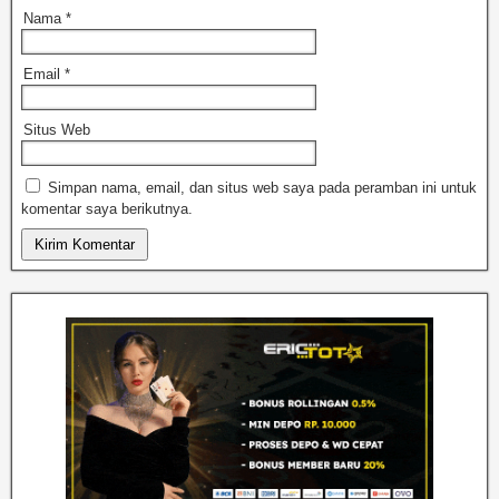
Nama
*
Email
*
Situs Web
Simpan nama, email, dan situs web saya pada peramban ini untuk
komentar saya berikutnya.