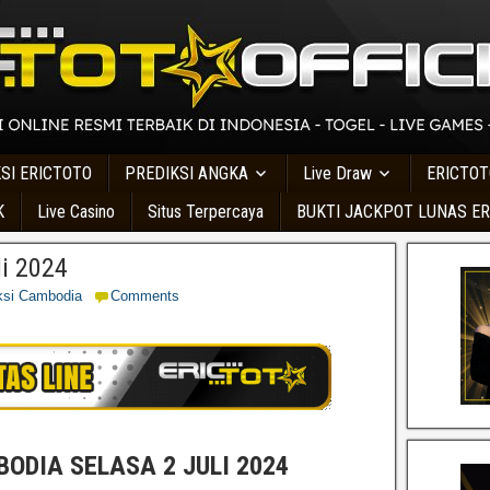
SI ERICTOTO
PREDIKSI ANGKA
Live Draw
ERICTOTO
K
Live Casino
Situs Terpercaya
BUKTI JACKPOT LUNAS ER
li 2024
ksi Cambodia
Comments
BODIA SELASA 2 JULI 2024