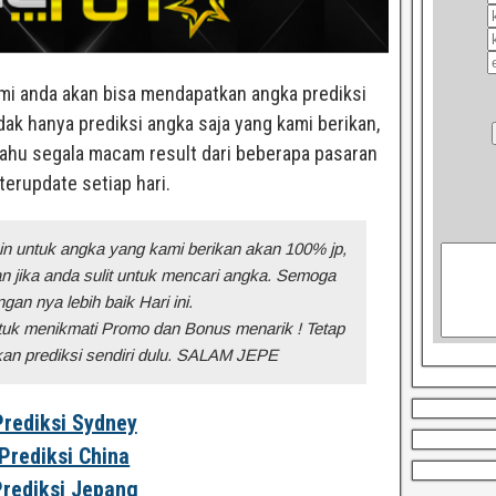
i anda akan bisa mendapatkan angka prediksi
idak hanya prediksi angka saja yang kami berikan,
tahu segala macam result dari beberapa pasaran
terupdate setiap hari.
in untuk angka yang kami berikan akan 100% jp,
an jika anda sulit untuk mencari angka. Semoga
gan nya lebih baik Hari ini.
uk menikmati Promo dan Bonus menarik ! Tetap
an prediksi sendiri dulu. SALAM JEPE
Prediksi Sydney
Prediksi China
rediksi Jepang