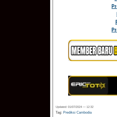
Pr
Pr
Updated: 01/07/2024 — 12:32
Tag:
Prediksi Cambodia