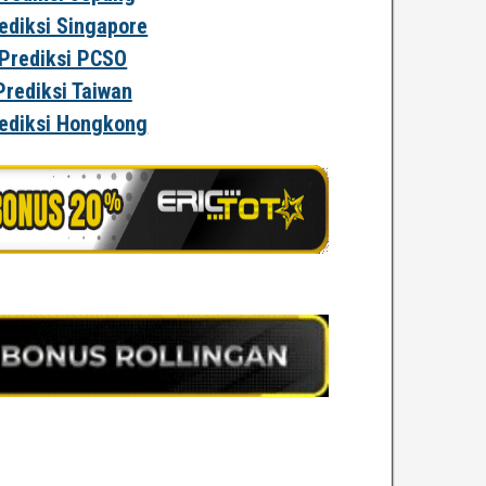
ediksi Singapore
Prediksi PCSO
Prediksi Taiwan
ediksi Hongkong