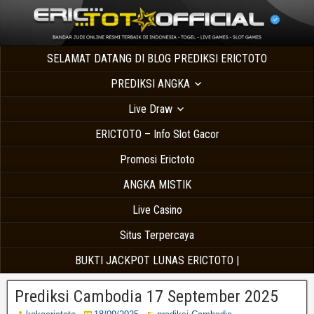
SELAMAT DATANG DI BLOG PREDIKSI ERICTOTO
PREDIKSI ANGKA
Live Draw
ERICTOTO – Info Slot Gacor
Promosi Erictoto
ANGKA MISTIK
Live Casino
Situs Terpercaya
BUKTI JACKPOT LUNAS ERICTOTO |
Prediksi Cambodia 17 September 2025