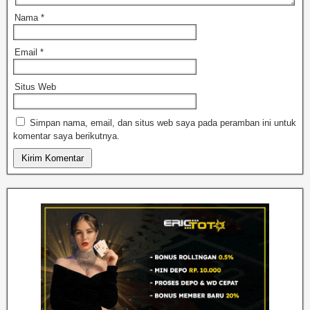
Nama
*
Email
*
Situs Web
Simpan nama, email, dan situs web saya pada peramban ini untuk
komentar saya berikutnya.