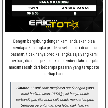
Dengan bergabung dengan kami anda akan bisa
mendapatkan angka prediksi setiap hari di semua
pasaran, tidak hanya prediksi angka saja yang kami
berikan, disini juga kami akan memberi tahu segala
macam result dari beberapa pasaran yang terupdate
setiap hari.
Catatan :
Kami tidak menjamin untuk angka yang
kami berikan akan 100% jp, ini hanya untuk
perbandingan jika anda sulit untuk mencari angka.
Semoga peruntungan nya lebih baik Hari ini.