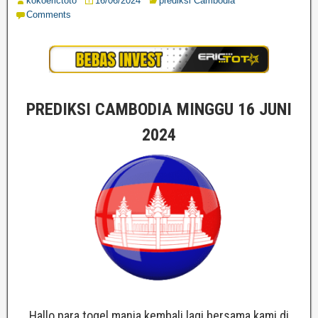
kokoerictoto
16/06/2024
prediksi Cambodia
Comments
PREDIKSI CAMBODIA MINGGU 16 JUNI
2024
Hallo para togel mania kembali lagi bersama kami di