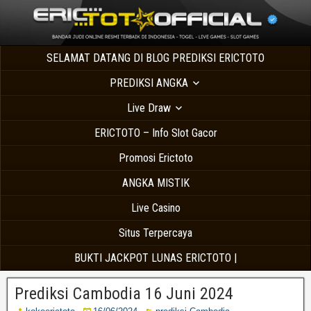
SELAMAT DATANG DI BLOG PREDIKSI ERICTOTO
PREDIKSI ANGKA
Live Draw
ERICTOTO – Info Slot Gacor
Promosi Erictoto
ANGKA MISTIK
Live Casino
Situs Terpercaya
BUKTI JACKPOT LUNAS ERICTOTO |
Prediksi Cambodia 16 Juni 2024