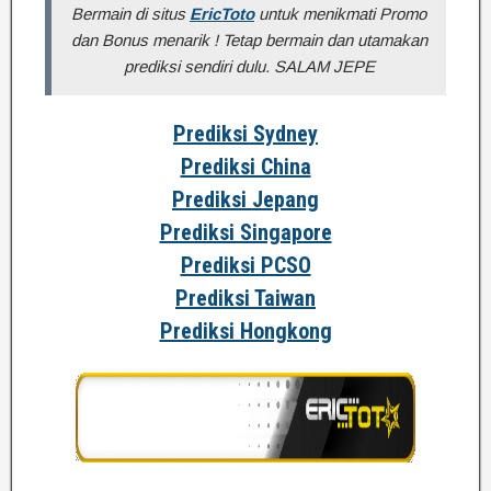
Bermain di situs
EricToto
untuk menikmati Promo
dan Bonus menarik ! Tetap bermain dan utamakan
prediksi sendiri dulu. SALAM JEPE
Prediksi Sydney
Prediksi China
Prediksi Jepang
Prediksi Singapore
Prediksi PCSO
Prediksi Taiwan
Prediksi Hongkong