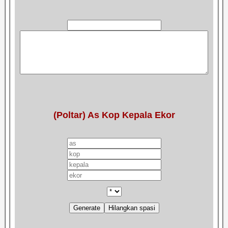
(Poltar) As Kop Kepala Ekor