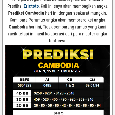
Prediksi
Erictoto
. Kali ini saya akan membagikan angka
Prediksi Cambodia
hari ini dengan seakurat mungkin.
Kami para Perumus angka akan memprerdiksi
angka
Cambodia
hari ini, Tidak sembarang rumus yang kami
racik tetapi ini hasil kolaborasi dari para master angka
tentunya.