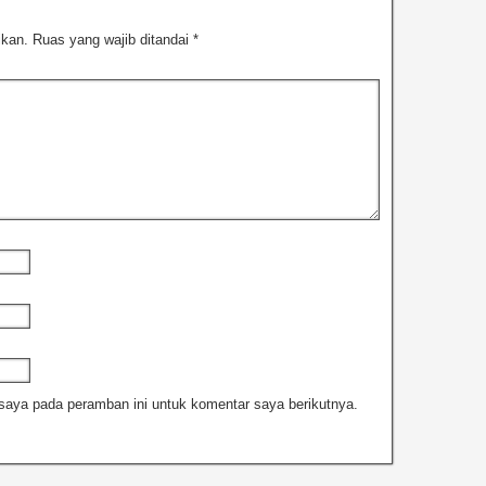
ikan.
Ruas yang wajib ditandai
*
saya pada peramban ini untuk komentar saya berikutnya.