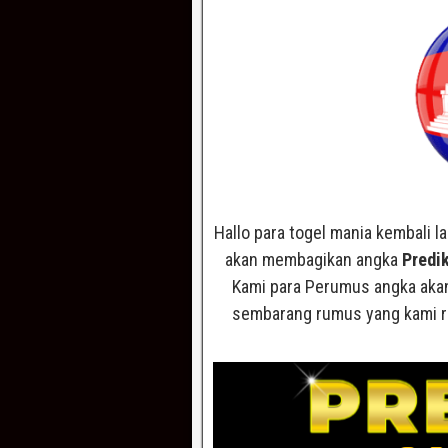
Hallo para togel mania kembali l
akan membagikan angka
Predi
Kami para Perumus angka aka
sembarang rumus yang kami rac