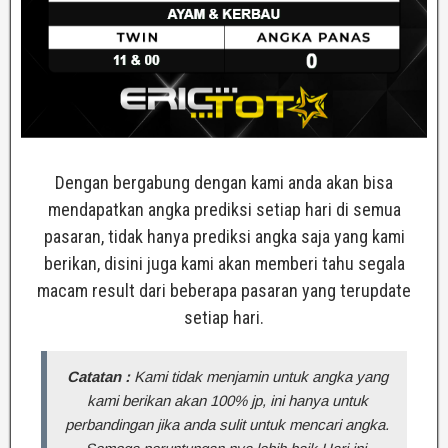
Dengan bergabung dengan kami anda akan bisa
mendapatkan angka prediksi setiap hari di semua
pasaran, tidak hanya prediksi angka saja yang kami
berikan, disini juga kami akan memberi tahu segala
macam result dari beberapa pasaran yang terupdate
setiap hari.
Catatan :
Kami tidak menjamin untuk angka yang
kami berikan akan 100% jp, ini hanya untuk
perbandingan jika anda sulit untuk mencari angka.