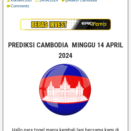
kokoerictoto
14/04/2024
prediksi Cambodia
Comments
PREDIKSI CAMBODIA MINGGU 14 APRIL
2024
Hallo para togel mania kembali lagi bersama kami di