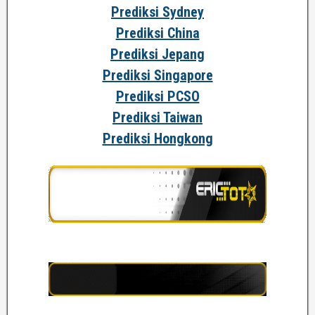
Prediksi Sydney
Prediksi China
Prediksi Jepang
Prediksi Singapore
Prediksi PCSO
Prediksi Taiwan
Prediksi Hongkong