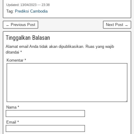
Updated: 13/04/2023 — 23:38
Tag:
Prediksi Cambodia
← Previous Post
Next Post →
Tinggalkan Balasan
Alamat email Anda tidak akan dipublikasikan.
Ruas yang wajib
ditandai
*
Komentar
*
Nama
*
Email
*