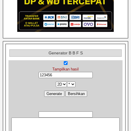
Generator B B F S
Tampilkan hasil