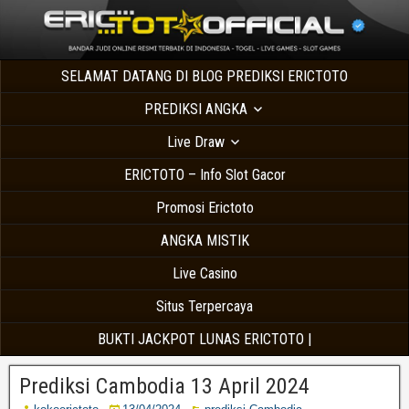
SELAMAT DATANG DI BLOG PREDIKSI ERICTOTO
PREDIKSI ANGKA
Live Draw
ERICTOTO – Info Slot Gacor
Promosi Erictoto
ANGKA MISTIK
Live Casino
Situs Terpercaya
BUKTI JACKPOT LUNAS ERICTOTO |
Prediksi Cambodia 13 April 2024