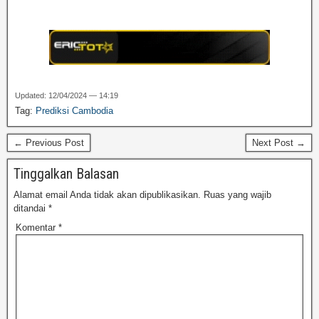
Updated: 12/04/2024 — 14:19
Tag:
Prediksi Cambodia
← Previous Post
Next Post →
Tinggalkan Balasan
Alamat email Anda tidak akan dipublikasikan.
Ruas yang wajib
ditandai
*
Komentar
*