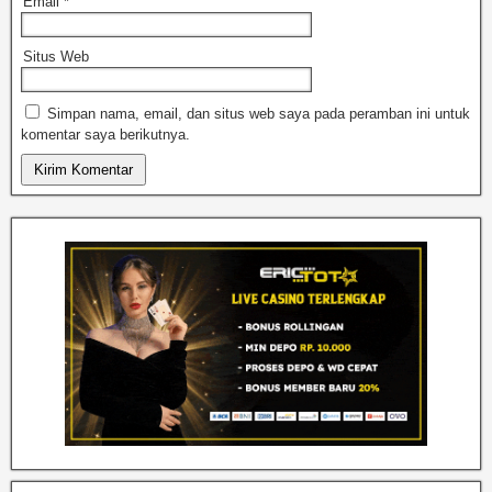
Email
*
Situs Web
Simpan nama, email, dan situs web saya pada peramban ini untuk
komentar saya berikutnya.