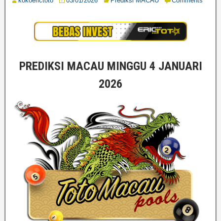
kokoerictoto
03/01/2026
Prediksi MACAU
Comments
PREDIKSI MACAU MINGGU 4 JANUARI
2026