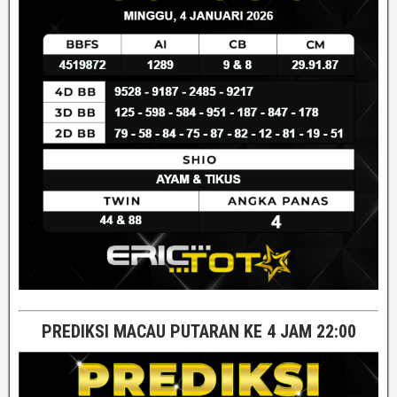
PREDIKSI MACAU PUTARAN KE 4 JAM 22:00