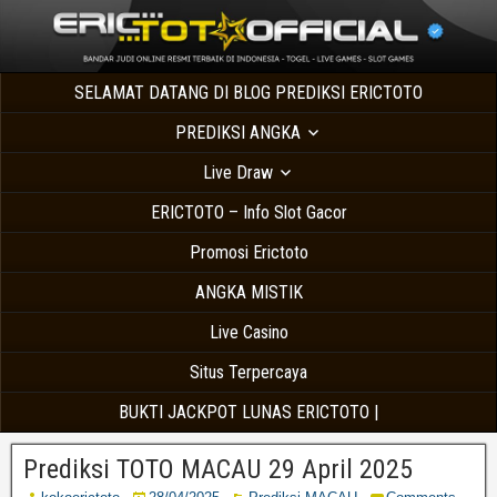
SELAMAT DATANG DI BLOG PREDIKSI ERICTOTO
PREDIKSI ANGKA
Live Draw
ERICTOTO – Info Slot Gacor
Promosi Erictoto
ANGKA MISTIK
Live Casino
Situs Terpercaya
BUKTI JACKPOT LUNAS ERICTOTO |
Prediksi TOTO MACAU 29 April 2025