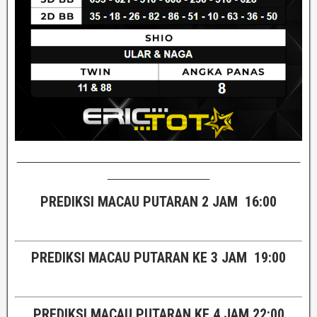
__________________________________________________
__________________
PREDIKSI MACAU PUTARAN 2 JAM 16:00
PREDIKSI MACAU PUTARAN KE 3 JAM 19:00
PREDIKSI MACAU PUTARAN KE 4 JAM 22:00