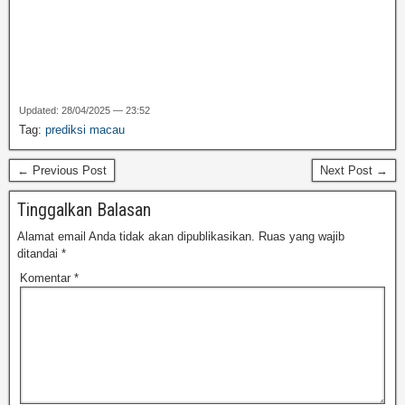
Updated: 28/04/2025 — 23:52
Tag:
prediksi macau
← Previous Post
Next Post →
Tinggalkan Balasan
Alamat email Anda tidak akan dipublikasikan.
Ruas yang wajib
ditandai
*
Komentar
*