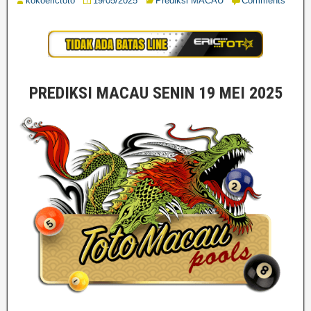
kokoerictoto
19/05/2025
Prediksi MACAU
Comments
PREDIKSI MACAU SENIN 19 MEI 2025