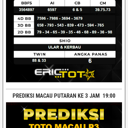
PREDIKSI MACAU PUTARAN KE 3 JAM 19:00