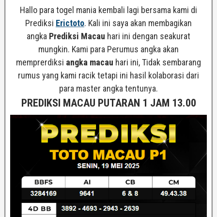
Hallo para togel mania kembali lagi bersama kami di
Prediksi
Erictoto
. Kali ini saya akan membagikan
angka
Prediksi Macau
hari ini dengan seakurat
mungkin. Kami para Perumus angka akan
memprerdiksi
angka macau
hari ini, Tidak sembarang
rumus yang kami racik tetapi ini hasil kolaborasi dari
para master angka tentunya.
PREDIKSI MACAU PUTARAN 1 JAM 13.00