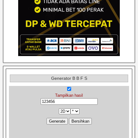
Generator B B F S
Tampilkan hasil