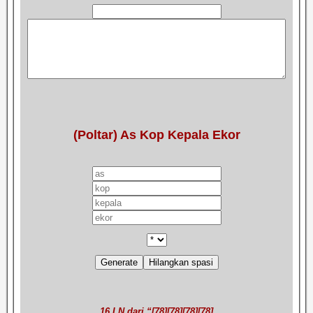
(Poltar) As Kop Kepala Ekor
16 LN dari “[78][78][78][78]