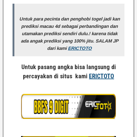
Untuk para pecinta dan penghobi togel jadi kan
prediksi macau 4d sebagai perbandingan dan
utamakan prediksi sendiri dulu.! karena tidak
ada angak prediksi yang 100% jitu. SALAM JP
dari kami
ERICTOTO
Untuk pasang angka bisa langsung di
percayakan di situs kami
ERICTOTO