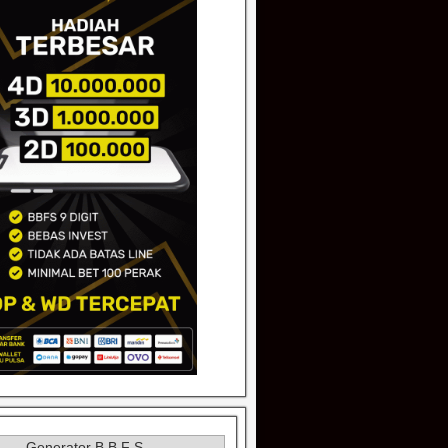
Generator B B F S