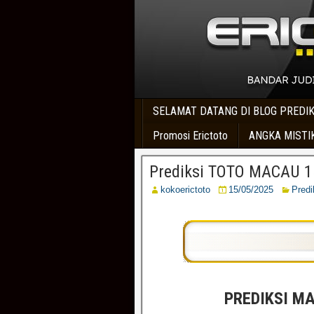
SELAMAT DATANG DI BLOG PREDIK
Promosi Erictoto
ANGKA MISTI
Prediksi TOTO MACAU 1
kokoerictoto
15/05/2025
Pred
PREDIKSI MA