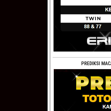
PREDIKSI MAC