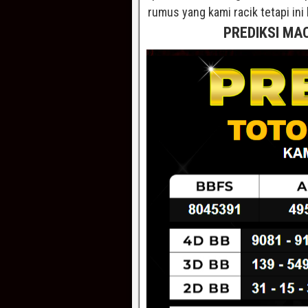
rumus yang kami racik tetapi ini
PREDIKSI MA