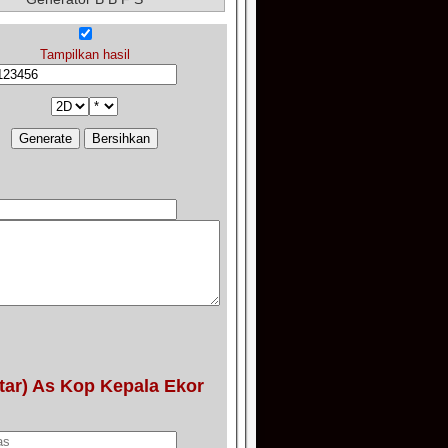
Tampilkan hasil
ltar) As Kop Kepala Ekor