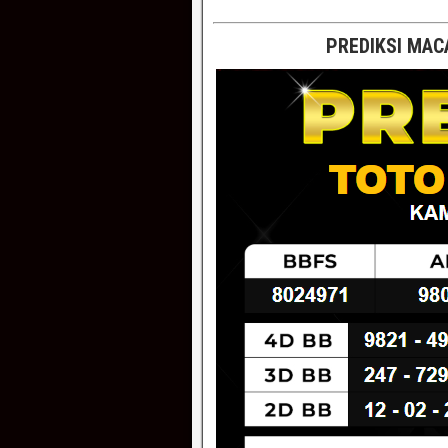
PREDIKSI MAC