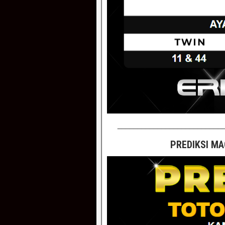
__________________________
PREDIKSI MA