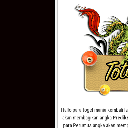
Hallo para togel mania kembali l
akan membagikan angka
Predik
para Perumus angka akan memp