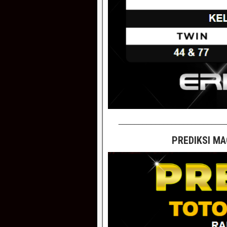
__________________________
PREDIKSI MA