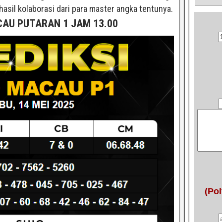
 hasil kolaborasi dari para master angka tentunya.
CAU PUTARAN 1 JAM 13.00
(Po