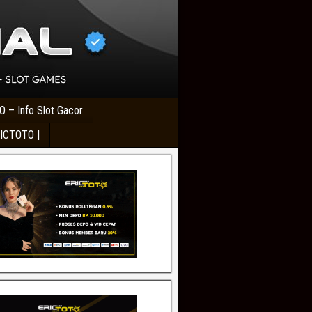
 – Info Slot Gacor
ICTOTO |