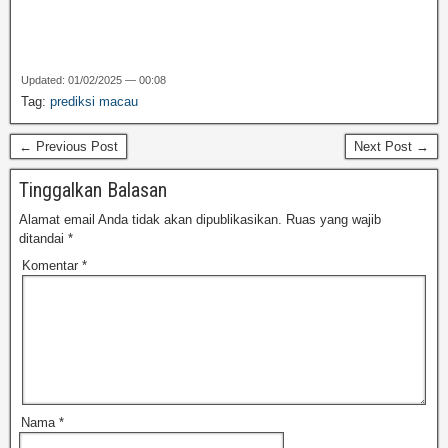
Updated: 01/02/2025 — 00:08
Tag:
prediksi macau
← Previous Post
Next Post →
Tinggalkan Balasan
Alamat email Anda tidak akan dipublikasikan.
Ruas yang wajib
ditandai
*
Komentar
*
Nama
*