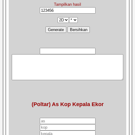
Tampilkan hasil
(Poltar) As Kop Kepala Ekor