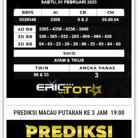
PREDIKSI MACAU PUTARAN KE 3 JAM 19:00