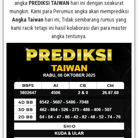
angka
PREDIKSI TAIWAN
hari ini dengan seakurat
mungkin. Kami para Perumus angka akan memprediksi
Angka Taiwan
hari ini, Tidak sembarang rumus yang
kami racik tetapi ini hasil kolaborasi dari para master
angka tentunya.