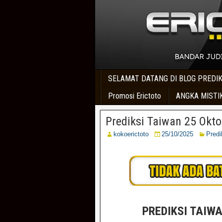
SELAMAT DATANG DI BLOG PREDIK
Promosi Erictoto
ANGKA MISTI
Prediksi Taiwan 25 Okt
kokoerictoto
25/10/2025
Predi
PREDIKSI TAIW