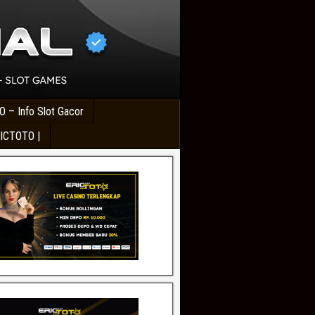
 – Info Slot Gacor
ICTOTO |