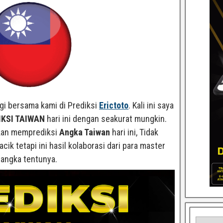
agi bersama kami di Prediksi
Erictoto
. Kali ini saya
IKSI TAIWAN
hari ini dengan seakurat mungkin.
kan memprediksi
Angka Taiwan
hari ini, Tidak
ik tetapi ini hasil kolaborasi dari para master
angka tentunya.