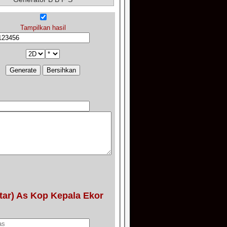
Tampilkan hasil
ltar) As Kop Kepala Ekor