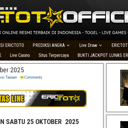
SI ERICTOTO
PREDIKSI ANGKA
Live Draw
ERICTOTO
K
Live Casino
Situs Terpercaya
BUKTI JACKPOT LUNAS ER
ober 2025
ksi Taiwan
Comments
AN SABTU 25 OKTOBER 2025