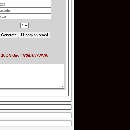
16 LN dari “[78][78][78][78]