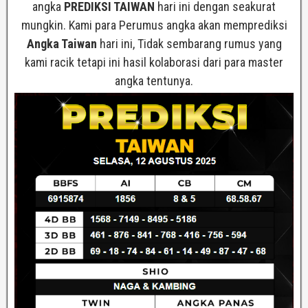
angka
PREDIKSI TAIWAN
hari ini dengan seakurat
mungkin. Kami para Perumus angka akan memprediksi
Angka Taiwan
hari ini, Tidak sembarang rumus yang
kami racik tetapi ini hasil kolaborasi dari para master
angka tentunya.