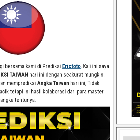
agi bersama kami di Prediksi
Erictoto
. Kali ini saya
IKSI TAIWAN
hari ini dengan seakurat mungkin.
kan memprediksi
Angka Taiwan
hari ini, Tidak
ik tetapi ini hasil kolaborasi dari para master
angka tentunya.