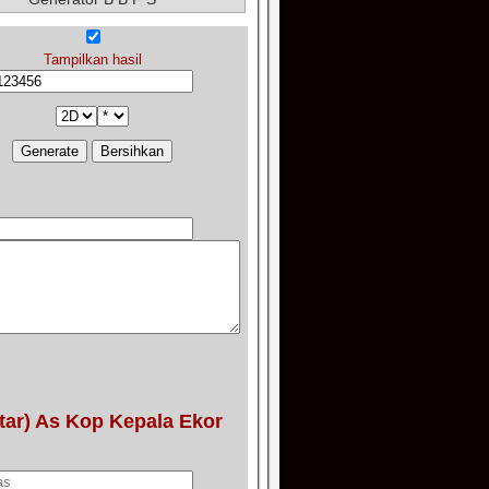
Tampilkan hasil
ltar) As Kop Kepala Ekor