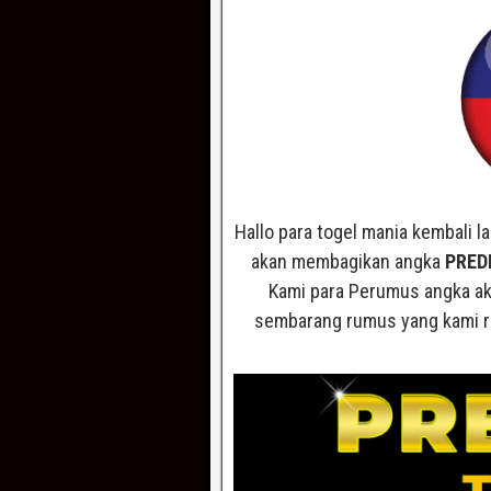
Hallo para togel mania kembali l
akan membagikan angka
PRED
Kami para Perumus angka a
sembarang rumus yang kami rac