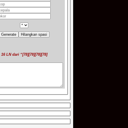
16 LN dari “[78][78][78][78]