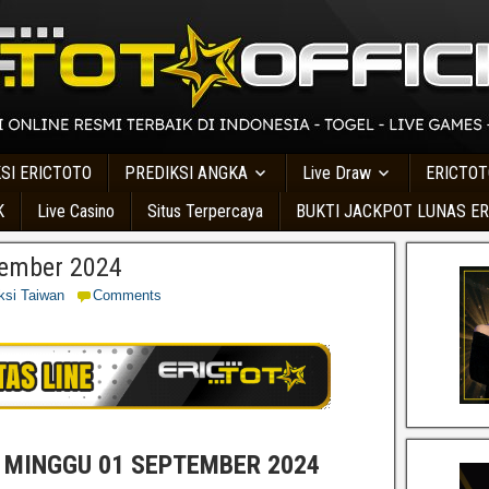
SI ERICTOTO
PREDIKSI ANGKA
Live Draw
ERICTOTO
K
Live Casino
Situs Terpercaya
BUKTI JACKPOT LUNAS ER
tember 2024
ksi Taiwan
Comments
 MINGGU 01 SEPTEMBER 2024