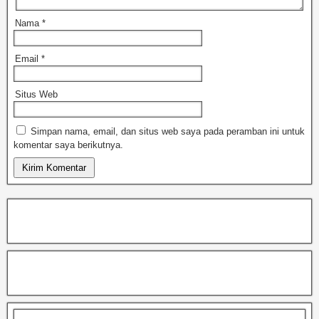
Nama
*
Email
*
Situs Web
Simpan nama, email, dan situs web saya pada peramban ini untuk
komentar saya berikutnya.