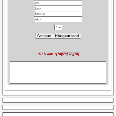
16 LN dari “[78][78][78][78]