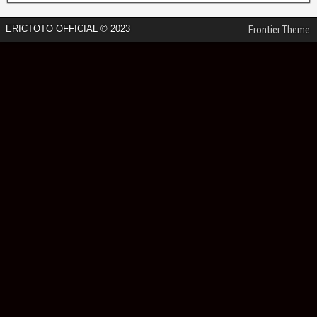
ERICTOTO OFFICIAL © 2023
Frontier Theme