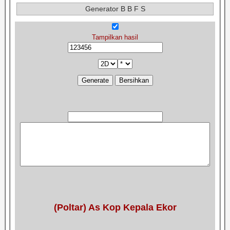
Generator B B F S
Tampilkan hasil
(Poltar) As Kop Kepala Ekor