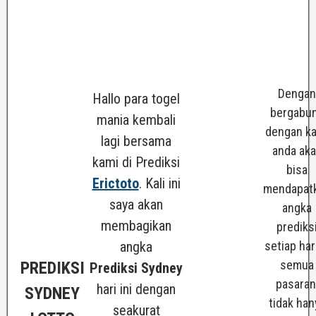
Dengan
Hallo para togel
bergabu
mania kembali
dengan k
lagi bersama
anda ak
kami di Prediksi
bisa
Erictoto
. Kali ini
mendapat
saya akan
angka
membagikan
prediks
angka
setiap hari
semua
PREDIKSI
Prediksi Sydney
pasaran
hari ini dengan
SYDNEY
tidak han
seakurat