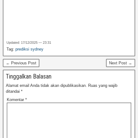
Updated: 17/12/2025 — 23:31
Tag:
prediksi sydney
← Previous Post
Next Post →
Tinggalkan Balasan
Alamat email Anda tidak akan dipublikasikan.
Ruas yang wajib
ditandai
*
Komentar
*