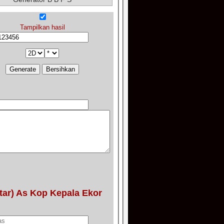
Tampilkan hasil
ltar) As Kop Kepala Ekor