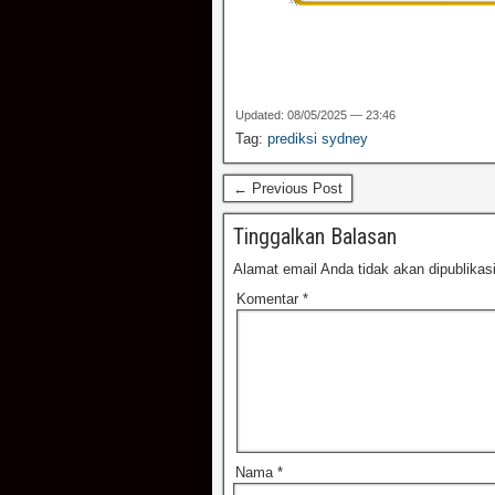
Updated: 08/05/2025 — 23:46
Tag:
prediksi sydney
← Previous Post
Tinggalkan Balasan
Alamat email Anda tidak akan dipublikas
Komentar
*
Nama
*