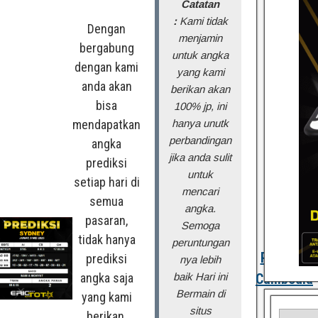
Catatan
:
Kami tidak
Dengan
menjamin
bergabung
untuk angka
dengan kami
yang kami
anda akan
berikan akan
bisa
100% jp, ini
mendapatkan
hanya unutk
perbandingan
angka
jika anda sulit
prediksi
untuk
setiap hari di
mencari
semua
angka.
pasaran,
Semoga
tidak hanya
peruntungan
Prediksi
prediksi
nya lebih
angka saja
baik Hari ini
Cambodia
Bermain di
yang kami
situs
berikan,