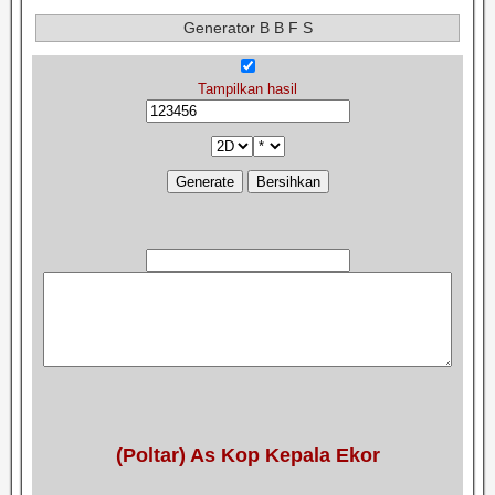
Generator B B F S
Tampilkan hasil
(Poltar) As Kop Kepala Ekor