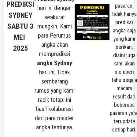
PREDIKSI
pasaran,
hari ini dengan
tidak hanya
SYDNEY
seakurat
prediksi
SABTU 3
mungkin. Kami
angka saja
para Perumus
MEI
yang kami
angka akan
berikan,
2025
memprediksi
disini juga
angka Sydney
kami akan
hari ini, Tidak
memberi
tahu segala
sembarang
macam
rumus yang kami
result dari
racik tetapi ini
beberapa
hasil kolaborasi
pasaran yan
dari para master
terupdate
angka tentunya.
setiap hari.