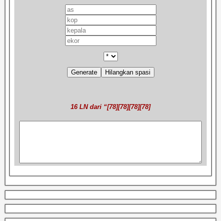
16 LN dari “[78][78][78][78]