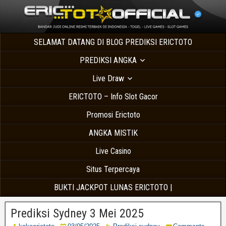
SELAMAT DATANG DI BLOG PREDIKSI ERICTOTO
PREDIKSI ANGKA
Live Draw
ERICTOTO – Info Slot Gacor
Promosi Erictoto
ANGKA MISTIK
Live Casino
Situs Terpercaya
BUKTI JACKPOT LUNAS ERICTOTO |
Prediksi Sydney 3 Mei 2025