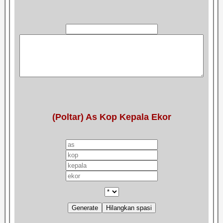
(Poltar) As Kop Kepala Ekor