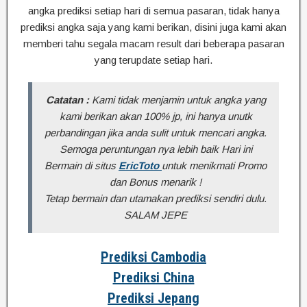
angka prediksi setiap hari di semua pasaran, tidak hanya
prediksi angka saja yang kami berikan, disini juga kami akan
memberi tahu segala macam result dari beberapa pasaran
yang terupdate setiap hari.
Catatan :
Kami tidak menjamin untuk angka yang
kami berikan akan 100% jp, ini hanya unutk
perbandingan jika anda sulit untuk mencari angka.
Semoga peruntungan nya lebih baik Hari ini
Bermain di situs
EricToto
untuk menikmati Promo
dan Bonus menarik !
Tetap bermain dan utamakan prediksi sendiri dulu.
SALAM JEPE
Prediksi Cambodia
Prediksi China
Prediksi Jepang