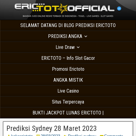
SELAMAT DATANG DI BLOG PREDIKSI ERICTOTO
PREDIKSI ANGKA
Live Draw
ERICTOTO – Info Slot Gacor
Promosi Erictoto
ANGKA MISTIK
Live Casino
Situs Terpercaya
BUKTI JACKPOT LUNAS ERICTOTO |
Prediksi Sydney 28 Maret 2023