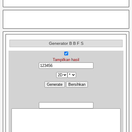
Generator B B F S
Tampilkan hasil