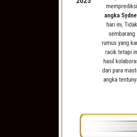
2025
memprediks
angka Sydne
hari ini, Tida
sembarang
rumus yang ka
racik tetapi in
hasil kolabora
dari para mast
angka tentuny