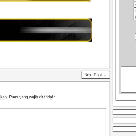
Next Post →
ikan.
Ruas yang wajib ditandai
*