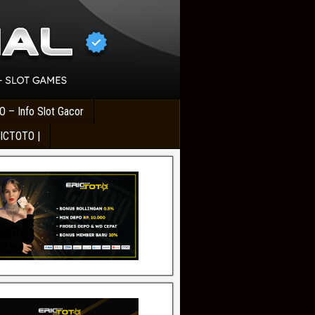
 – Info Slot Gacor
ICTOTO |