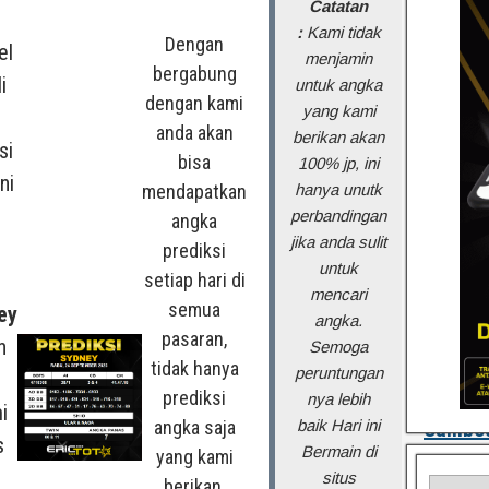
Catatan
:
Kami tidak
Dengan
el
menjamin
bergabung
i
untuk angka
dengan kami
yang kami
anda akan
berikan akan
si
bisa
100% jp, ini
ini
mendapatkan
hanya unutk
perbandingan
angka
jika anda sulit
prediksi
untuk
setiap hari di
mencari
semua
ey
angka.
pasaran,
n
Semoga
tidak hanya
peruntungan
Predik
prediksi
nya lebih
i
angka saja
baik Hari ini
Cambo
s
Bermain di
yang kami
situs
berikan,