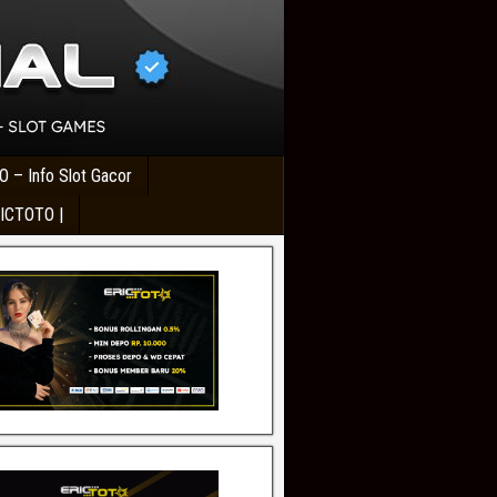
 – Info Slot Gacor
ICTOTO |