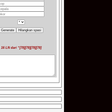
16 LN dari “[78][78][78][78]