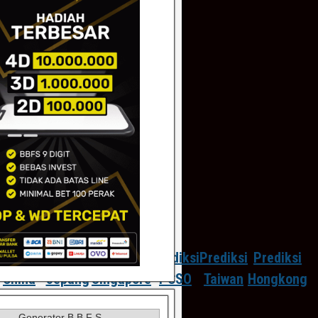
Prediksi
Prediksi
Prediksi
Prediksi
Prediksi
Prediksi
China
Jepang
Singapore
PCSO
Taiwan
Hongkong
Generator B B F S