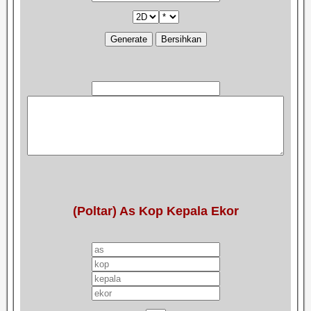
(Poltar) As Kop Kepala Ekor