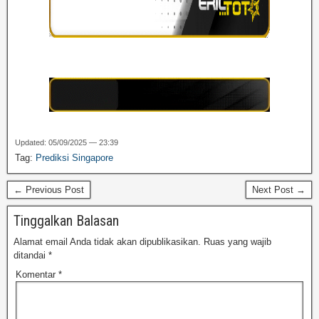
Updated: 05/09/2025 — 23:39
Tag:
Prediksi Singapore
← Previous Post
Next Post →
Tinggalkan Balasan
Alamat email Anda tidak akan dipublikasikan.
Ruas yang wajib
ditandai
*
Komentar
*