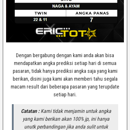
Dengan bergabung dengan kami anda akan bisa
mendapatkan angka prediksi setiap hari di semua
pasaran, tidak hanya prediksi angka saja yang kami
berikan, disini juga kami akan memberi tahu segala
macam result dari beberapa pasaran yang terupdate
setiap hari.
Catatan :
Kami tidak menjamin untuk angka
yang kami berikan akan 100% jp, ini hanya
unutk perbandingan jika anda sulit untuk