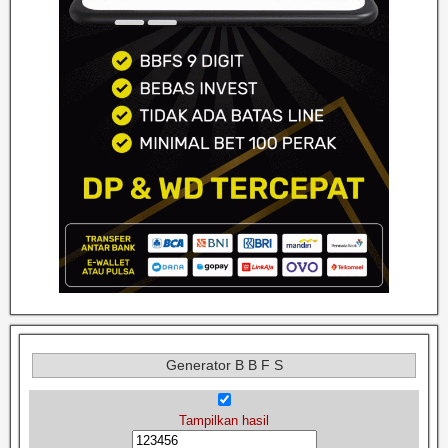
Generator B B F S
Tampilkan hasil