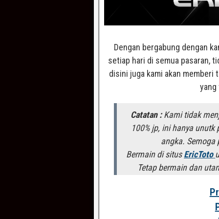
Dengan bergabung dengan kam
setiap hari di semua pasaran, t
disini juga kami akan memberi 
yang 
Catatan :
Kami tidak men
100% jp, ini hanya unutk 
angka. Semoga pe
Bermain di situs
EricToto
Tetap bermain dan uta
Pr