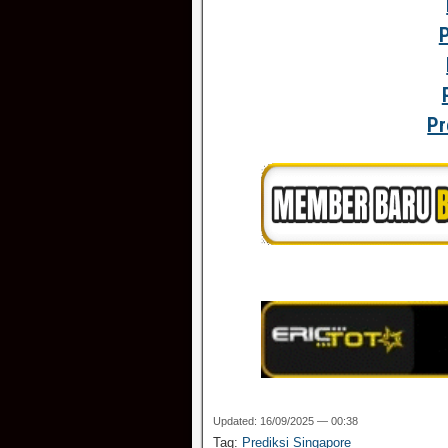
P
Pr
Updated: 16/09/2025 — 00:38
Tag:
Prediksi Singapore