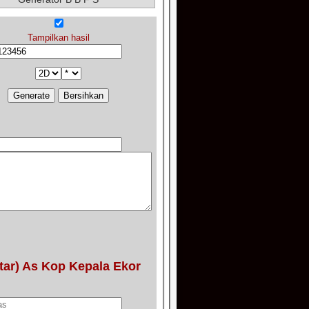
Tampilkan hasil
ltar) As Kop Kepala Ekor