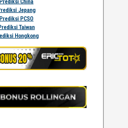
Prediksi China
rediksi Jepang
Prediksi PCSO
Prediksi Taiwan
ediksi Hongkong