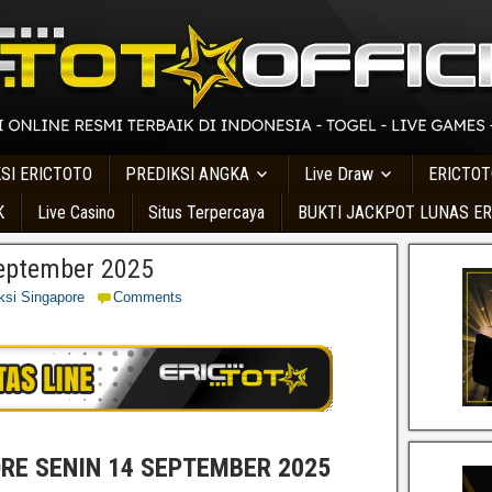
SI ERICTOTO
PREDIKSI ANGKA
Live Draw
ERICTOTO
K
Live Casino
Situs Terpercaya
BUKTI JACKPOT LUNAS ER
September 2025
ksi Singapore
Comments
RE SENIN 14 SEPTEMBER 2025