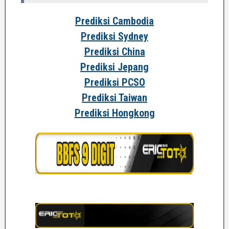
Prediksi Cambodia
Prediksi Sydney
Prediksi China
Prediksi Jepang
Prediksi PCSO
Prediksi Taiwan
Prediksi Hongkong