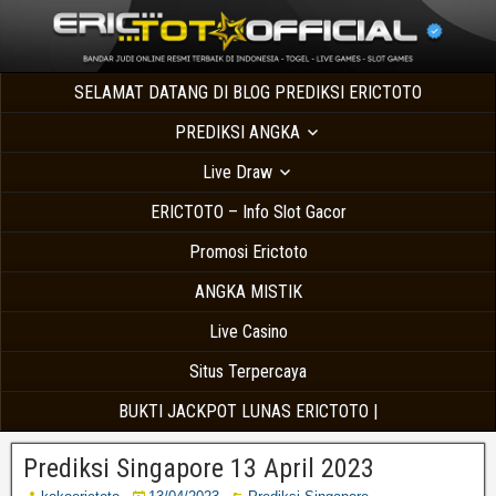
SELAMAT DATANG DI BLOG PREDIKSI ERICTOTO
PREDIKSI ANGKA
Live Draw
ERICTOTO – Info Slot Gacor
Promosi Erictoto
ANGKA MISTIK
Live Casino
Situs Terpercaya
BUKTI JACKPOT LUNAS ERICTOTO |
Prediksi Singapore 13 April 2023