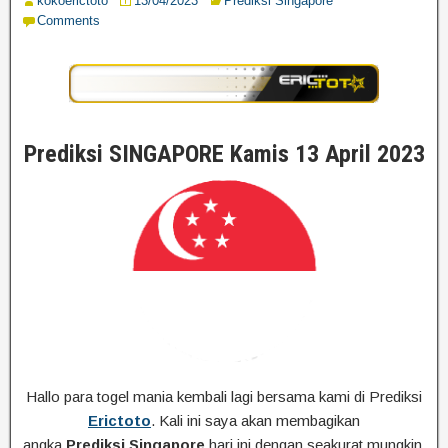
kokoerictoto
13/04/2023
Prediksi Singapore
Comments
Prediksi SINGAPORE Kamis 13 April 2023
Hallo para togel mania kembali lagi bersama kami di Prediksi
Erictoto
. Kali ini saya akan membagikan
angka
Prediksi Singapore
hari ini dengan seakurat mungkin.