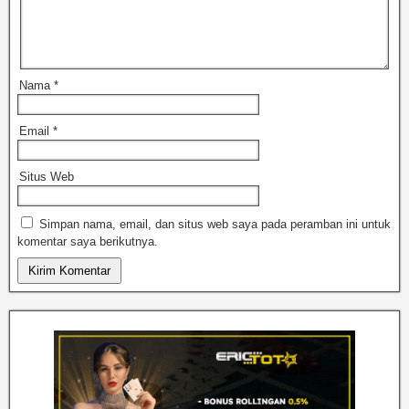
Nama
*
Email
*
Situs Web
Simpan nama, email, dan situs web saya pada peramban ini untuk
komentar saya berikutnya.