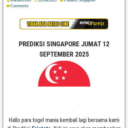
kokoerictoto
12/09/2025
Prediksi Singapore
Comments
PREDIKSI SINGAPORE JUMAT 12
SEPTEMBER 2025
Hallo para togel mania kembali lagi bersama kami