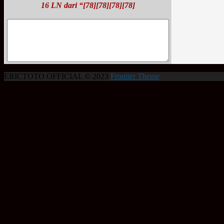
16 LN dari “[78][78][78][78]
ERICTOTO OFFICIAL © 2023
Frontier Theme