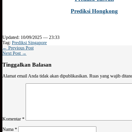
Prediksi Hongkong
Updated: 10/09/2025 — 23:33
Tag:
Prediksi Singapore
← Previous Post
Next Post →
Tinggalkan Balasan
Alamat email Anda tidak akan dipublikasikan.
Ruas yang wajib ditan
Komentar
*
Nama
*