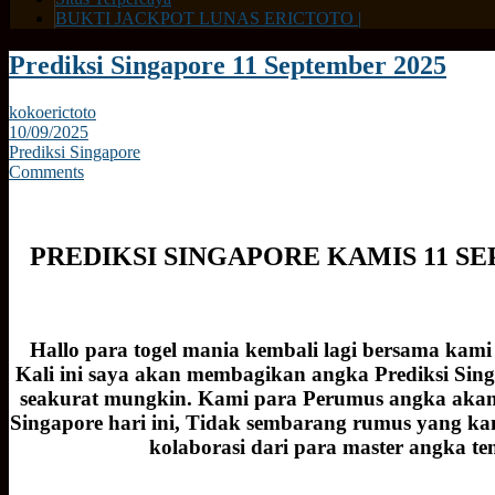
BUKTI JACKPOT LUNAS ERICTOTO |
Prediksi Singapore 11 September 2025
kokoerictoto
10/09/2025
Prediksi Singapore
Comments
PREDIKSI SINGAPORE KAMIS 11 SE
Hallo para togel mania kembali lagi bersama kami 
Kali ini saya akan membagikan angka
Prediksi Sin
seakurat mungkin. Kami para Perumus angka aka
Singapore
hari ini, Tidak sembarang rumus yang kami 
kolaborasi dari para master angka te