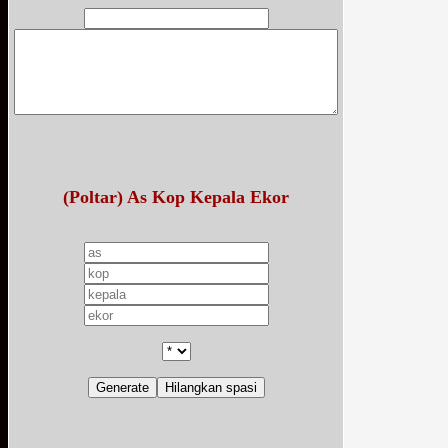
(Poltar) As Kop Kepala Ekor