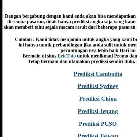
Dengan bergabung dengan kami anda akan bisa mendapatkan an
di semua pasaran, tidak hanya prediksi angka saja yang kami 
akan memberi tahu segala macam result dari beberapa pasaran y
Catatan :
Kami tidak menjamin untuk angka yang kami b
ini hanya unutk perbandingan jika anda sulit untuk me
peruntungan nya lebih baik Hari ini
Bermain di situs
EricToto
untuk menikmati Promo dan
Tetap bermain dan utamakan prediksi sendiri du
Prediksi Cambodia
Prediksi Sydney
Prediksi China
Prediksi Jepang
Prediksi PCSO
Prediksi Taiwan