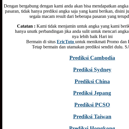
Dengan bergabung dengan kami anda akan bisa mendapatkan angka pr
pasaran, tidak hanya prediksi angka saja yang kami berikan, disini
segala macam result dari beberapa pasaran yang terupda
Catatan :
Kami tidak menjamin untuk angka yang kami berik
hanya unutk perbandingan jika anda sulit untuk mencari angk
nya lebih baik Hari ini
Bermain di situs
EricToto
untuk menikmati Promo dan 
Tetap bermain dan utamakan prediksi sendiri dulu
Prediksi Cambodia
Prediksi Sydney
Prediksi China
Prediksi Jepang
Prediksi PCSO
Prediksi Taiwan
Prediksi Hongkong