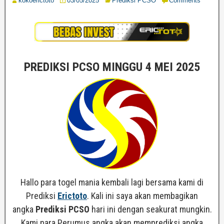
kokoerictoto
03/05/2025
Prediksi PCSO
Comments
PREDIKSI PCSO MINGGU 4 MEI 2025
Hallo para togel mania kembali lagi bersama kami di
Prediksi
Erictoto
. Kali ini saya akan membagikan
angka
Prediksi PCSO
hari ini dengan seakurat mungkin.
Kami para Perumus angka akan memprediksi angka