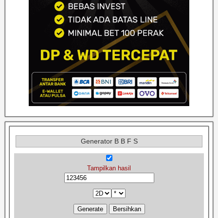
Generator B B F S
Tampilkan hasil