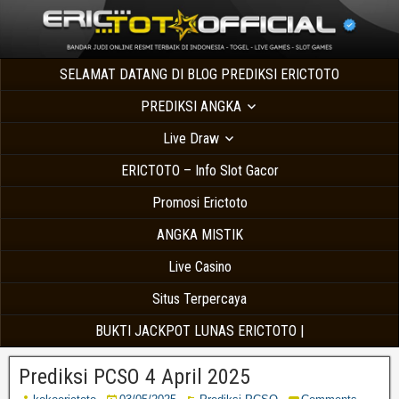
SELAMAT DATANG DI BLOG PREDIKSI ERICTOTO
PREDIKSI ANGKA
Live Draw
ERICTOTO – Info Slot Gacor
Promosi Erictoto
ANGKA MISTIK
Live Casino
Situs Terpercaya
BUKTI JACKPOT LUNAS ERICTOTO |
Prediksi PCSO 4 April 2025