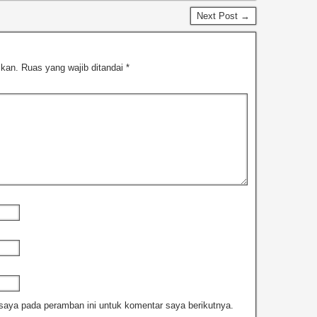
Next Post →
ikan.
Ruas yang wajib ditandai
*
saya pada peramban ini untuk komentar saya berikutnya.