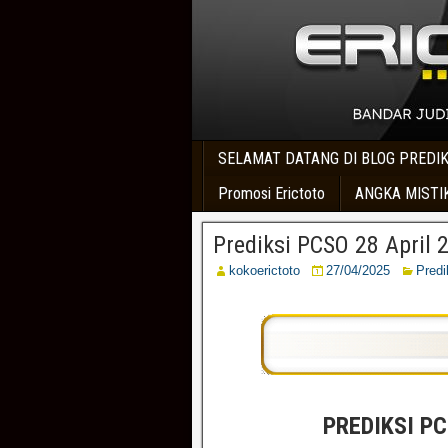
SELAMAT DATANG DI BLOG PREDIK
Promosi Erictoto
ANGKA MISTI
Prediksi PCSO 28 April 
kokoerictoto
27/04/2025
Pred
PREDIKSI PC