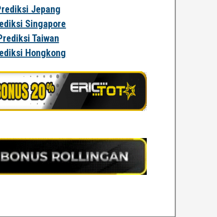
rediksi Jepang
ediksi Singapore
Prediksi Taiwan
ediksi Hongkong