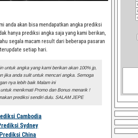
i anda akan bisa mendapatkan angka prediksi
idak hanya prediksi angka saja yang kami berikan,
tahu segala macam result dari beberapa pasaran
terupdate setiap hari.
in untuk angka yang kami berikan akan 100% jp,
an jika anda sulit untuk mencari angka. Semoga
gan nya lebih baik Malam ini
untuk menikmati Promo dan Bonus menarik !
makan prediksi sendiri dulu. SALAM JEPE
ediksi Cambodia
Prediksi Sydney
Prediksi China